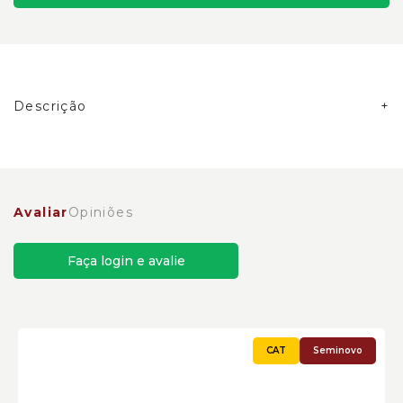
Descrição
Carcaça do Comando Final Escavadeiras Caterpillar
Cód:3530612
Avaliar
Opiniões
Faça login e avalie
Seminovo