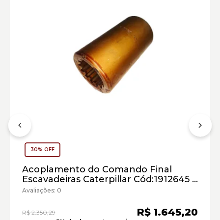
Escavadeira Hidráulica Caterpillar:
Marca:
Material:
30% OFF
Modelo:
Acoplamento do Comando Final
Comprimento:
Escavadeiras Caterpillar Cód:1912645 -
Largura:
Seminovo
Avaliações: 0
Altura:
Peso:
R$ 1.645,20
R$ 2.350,29