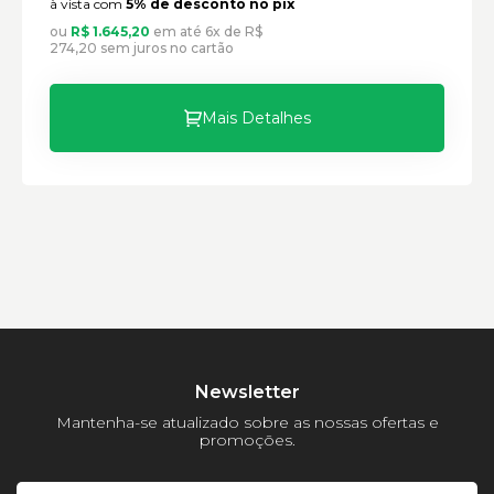
à vista com
5% de desconto no pix
ou
R$ 1.645,20
em até 6x de R$
274,20 sem juros no cartão
Mais Detalhes
Newsletter
Mantenha-se atualizado sobre as nossas ofertas e
promoções.