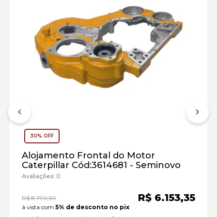
Escavadeiras Caterpillar:
30% OFF
Marca:
Alojamento Frontal do Motor
Material:
Caterpillar Cód:3614681 - Seminovo
Modelo:
Avaliações: 0
Comprimento:
R$ 6.153,35
R$ 8.790,50
Largura:
à vista com
5% de desconto no pix
Altura: