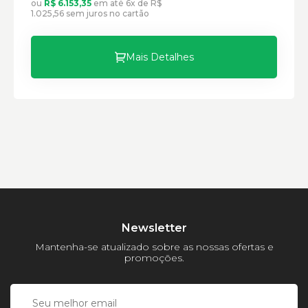
ou
R$ 6.153,35
em até 6x de R$
Peso:
1.025,56 sem juros no cartão
Mais Detalhes
Newsletter
Mantenha-se atualizado sobre as nossas ofertas e
promoções.