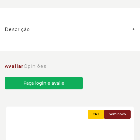
Descrição
Alojamento de Frontal do Motor Caterpillar
Cód:3945874 - Seminovo
Avaliar
Opiniões
Faça login e avalie
Seminovo