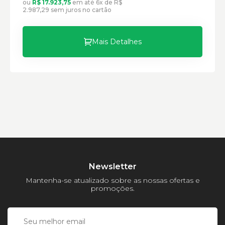
ou
R$ 17.923,75
em até 6x de R$
Modelo:
2.987,29 sem juros no cartão
Comprimento:
Largura:
Mais Detalhes
Altura:
Peso:
Newsletter
Mantenha-se atualizado sobre as nossas ofertas e
promoções.