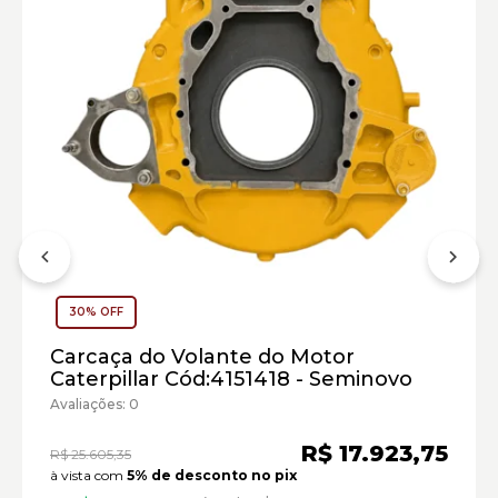
30% OFF
Carcaça do Volante do Motor
Caterpillar Cód:4151418 - Seminovo
Motor Caterpillar:
Avaliações: 0
Manipuladores Telescópicos Caterpillar:
R$ 17.923,75
R$ 25.605,35
Marca:
à vista com
5% de desconto no pix
Material: