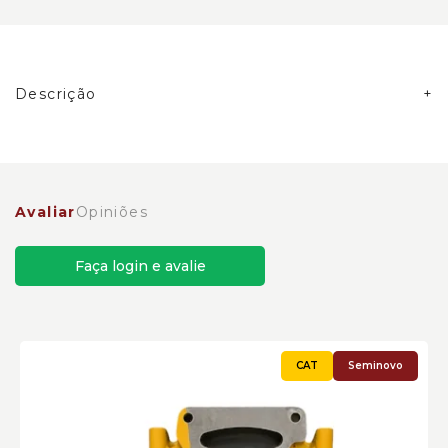
Descrição
Carcaça do Volante do Motor Caterpillar Cód:6178875
- Seminovo
Avaliar
Opiniões
Faça login e avalie
Seminovo