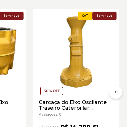
Seminovo
Seminovo
30% OFF
Eixo
Carcaça do Eixo Oscilante
Traseiro Caterpillar
novo
Cód:4722979 - Seminovo
Avaliações: 0
R$ 14.299,61
R$ 20.428,01