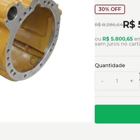
30% OFF
R$ 
R$ 8.286,64
ou
R$ 5.800,65
em
sem juros no cart
Quantidade
-
+