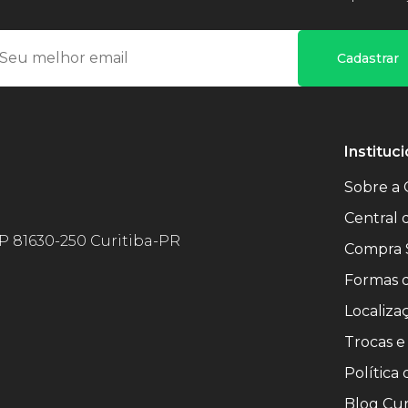
Cadastrar
Instituci
Sobre a 
Central
EP 81630-250 Curitiba-PR
Compra 
Formas 
Localiza
Trocas e
Política
Blog Cur