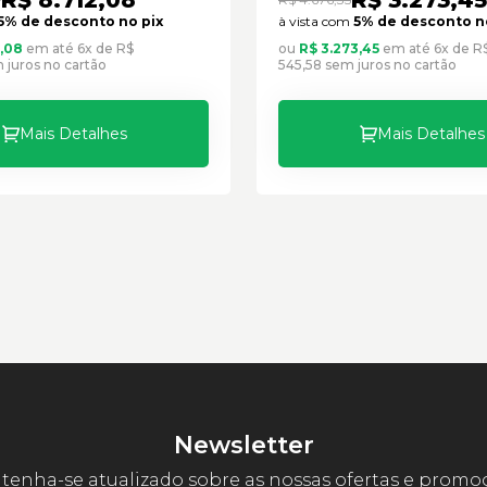
5% de desconto no pix
à vista com
5% de desconto n
2,08
em até 6x de R$
ou
R$ 3.273,45
em até 6x de R
m juros no cartão
545,58 sem juros no cartão
Mais Detalhes
Mais Detalhes
Newsletter
enha-se atualizado sobre as nossas ofertas e promo