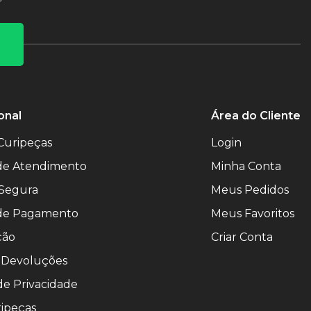
onal
Área do Cliente
Curipeças
Login
 de Atendimento
Minha Conta
Segura
Meus Pedidos
de Pagamento
Meus Favoritos
ção
Criar Conta
 Devoluções
 de Privacidade
ipeças