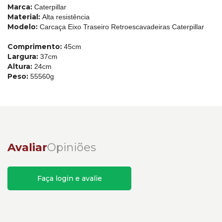
Marca:
Caterpillar
Material:
Alta resistência
Modelo:
Carcaça Eixo Traseiro Retroescavadeiras Caterpillar
Comprimento:
45cm
Largura:
37cm
Altura:
24cm
Peso:
55560g
Avaliar
Opiniões
Faça login e avalie