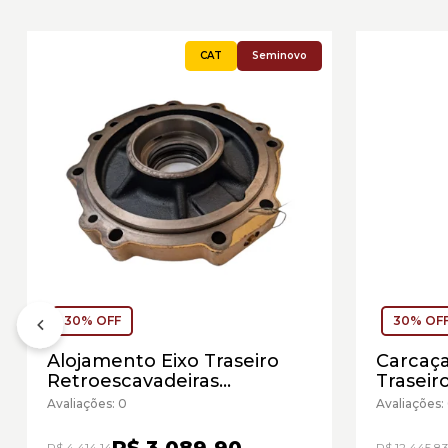
Seminovo
30% OFF
30% OF
Alojamento Eixo Traseiro
Carcaça
Retroescavadeiras
Traseiro
Caterpillar Cód:4826783 -
Cód:23
Avaliações: 0
Avaliações:
Seminovo
R$ 3.089,90
R$ 4.414,14
R$ 12.445,8