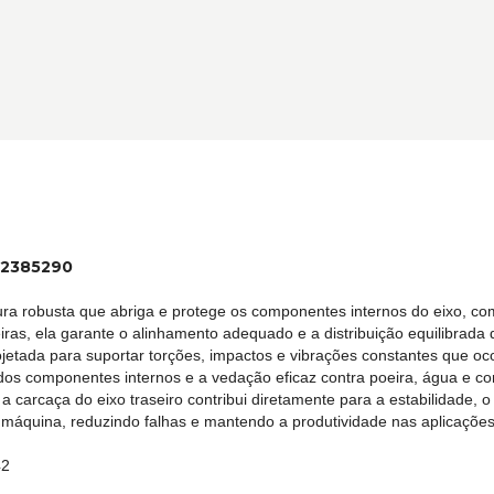
d:2385290
ura robusta que abriga e protege os componentes internos do eixo, co
eiras, ela garante o alinhamento adequado e a distribuição equilibrada
rojetada para suportar torções, impactos e vibrações constantes que o
 dos componentes internos e a vedação eficaz contra poeira, água e
o, a carcaça do eixo traseiro contribui diretamente para a estabilida
 da máquina, reduzindo falhas e mantendo a produtividade nas aplicaçõ
42