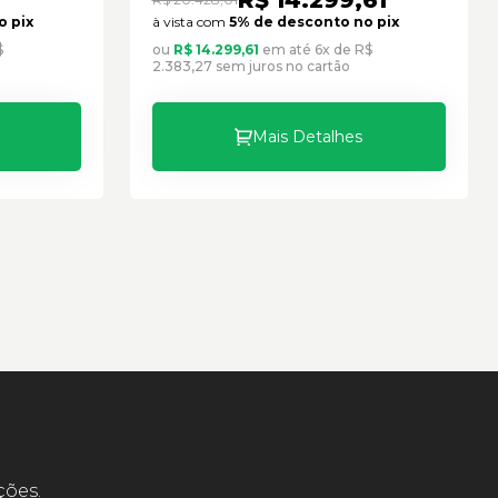
o pix
à vista com
5% de desconto no pix
$
ou
R$ 14.299,61
em até 6x de R$
2.383,27 sem juros no cartão
Mais Detalhes
ções.