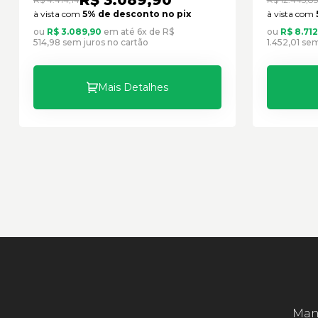
à vista com
5% de desconto no pix
à vista com
ou
R$ 3.089,90
em até 6x de R$
ou
R$ 8.71
514,98 sem juros no cartão
1.452,01 se
Mais Detalhes
Mant