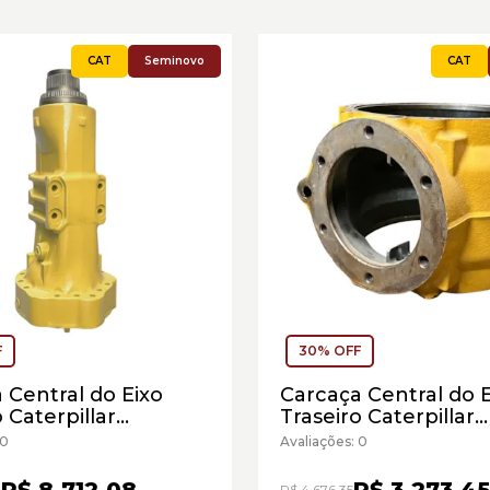
Seminovo
F
30% OFF
 Central do Eixo
Carcaça Central do 
 Caterpillar
Traseiro Caterpillar
85294 - Seminovo
Cód:4826793 - Semi
 0
Avaliações: 0
R$ 8.712,08
R$ 3.273,45
3
R$ 4.676,35