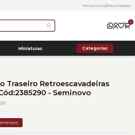
|
Minha Conta
Meus Pedidos
0
Categorias
Miniaturas
o Traseiro Retroescavadeiras
 Cód:2385290 - Seminovo
00
eminovo