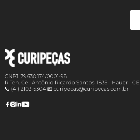
CNPJ: 79.630.174/0001-98
R Ten. Cel. Antônio Ricardo Santos, 1835 - Hauer - C
📞 (41) 2103-5304 📧 curipecas@curipecas.com.br