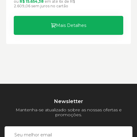
ou
R$ 15.654,38
em até 6x de R$
2.609,06 sem juros no cartão
Mais Detalhes
Newsletter
Mantenha-se atualizado sobre as nossas ofertas e
promoções.