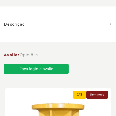
Descrição
Carcaça Superior da Redução de Giro Caterpillar
Cód:4531671 - Seminovo
Avaliar
Opiniões
Faça login e avalie
Seminovo