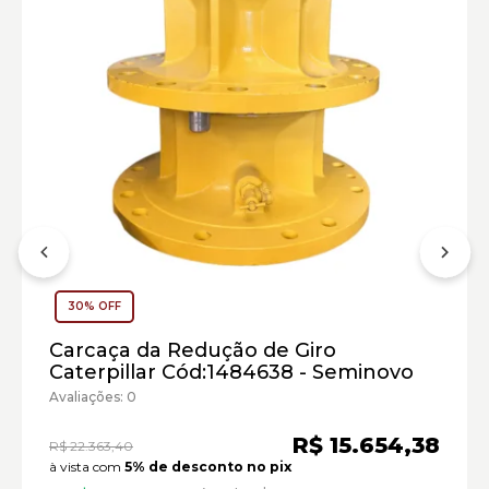
Escavadeiras Caterpillar:
Marca:
Material:
30% OFF
Modelo:
Carcaça da Redução de Giro
Comprimento:
Caterpillar Cód:1484638 - Seminovo
Largura:
Avaliações: 0
Altura:
Peso:
R$ 15.654,38
R$ 22.363,40
à vista com
5% de desconto no pix