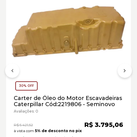
Motor:
Escavadeira Hidráulica Caterpillar:
30% OFF
Marca:
Carter de Óleo do Motor Escavadeiras
Material:
Caterpillar Cód:2219806 - Seminovo
Modelo:
Avaliações: 0
Comprimento:
R$ 3.795,06
R$ 5.421,52
Largura:
à vista com
5% de desconto no pix
Altura: