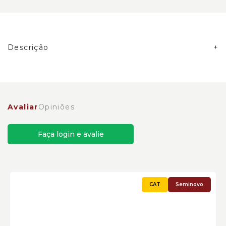
Descrição
Carter de Óleo do Motor Escavadeiras Caterpillar
Cód:2941742
Avaliar
Opiniões
Faça login e avalie
Seminovo