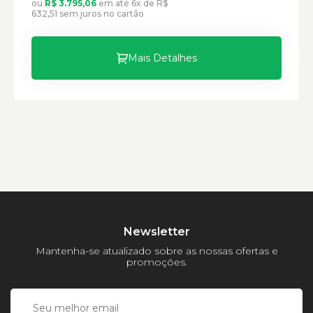
ou
R$ 3.795,06
em até 6x de R$
Peso:
632,51 sem juros no cartão
Mais Detalhes
Newsletter
Mantenha-se atualizado sobre as nossas ofertas e
promoções.