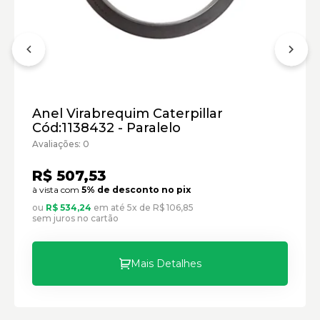
Motor:
Mini Carregadeira Caterpillar:
Carregadeira de Rodas Caterpillar:
Anel Virabrequim Caterpillar
Cód:1138432 - Paralelo
Marca:
Avaliações: 0
Material:
Modelo:
R$ 507,53
à vista com
5% de desconto no pix
Comprimento:
ou
R$ 534,24
em até 5x de R$ 106,85
Largura:
sem juros no cartão
Altura:
Peso:
Mais Detalhes