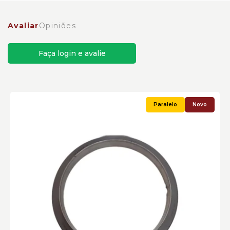
Avaliar
Opiniões
Faça login e avalie
Novo