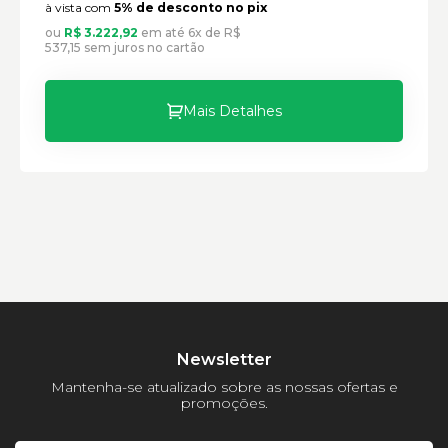
à vista com
5% de desconto no pix
ou
R$ 3.222,92
em até 6x de R$
537,15 sem juros no cartão
Mais Detalhes
Newsletter
Mantenha-se atualizado sobre as nossas ofertas e
promoções.