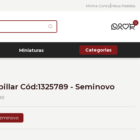
|
Minha Conta
Meus Pedidos
0
Categorias
Miniaturas
pillar Cód:1325789 - Seminovo
00
eminovo