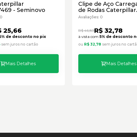
terpillar
Clipe de Aço Carreg
7469 - Seminovo
de Rodas Caterpillar
Cód:3K6868 - Semin
 0
Avaliações: 0
 25,66
R$ 32,78
R$ 46,83
5% de desconto no pix
à vista com
5% de desconto n
6
sem juros no cartão
ou
R$ 32,78
sem juros no cart
Mais Detalhes
Mais Detalhes