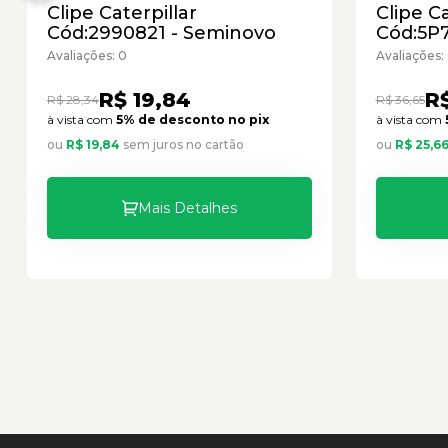
Clipe Caterpillar
Clipe Ca
Cód:2990821 - Seminovo
Cód:5P
Avaliações: 0
Avaliações:
R$ 19,84
R$
R$ 28,34
R$ 36,65
à vista com
5% de desconto no pix
à vista com
ou
R$ 19,84
sem juros no cartão
ou
R$ 25,6
Mais Detalhes