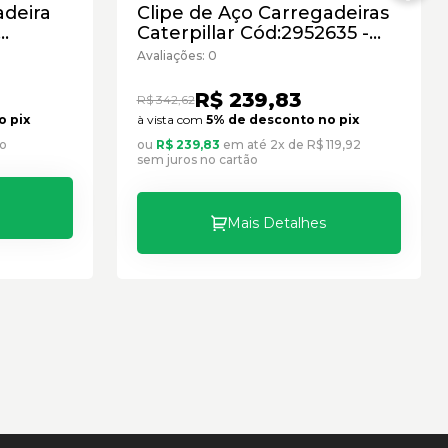
adeira
Clipe de Aço Carregadeiras
Caterpillar Cód:2952635 -
ovo
Seminovo
Avaliações: 0
R$ 239,83
R$ 342,62
o pix
à vista com
5% de desconto no pix
ão
ou
R$ 239,83
em até 2x de R$ 119,92
sem juros no cartão
Mais Detalhes