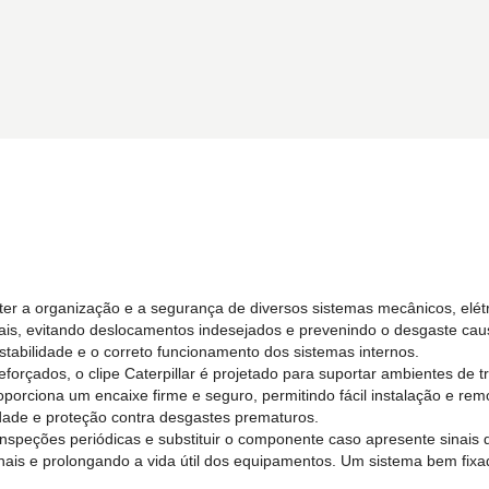
ter a organização e a segurança de diversos sistemas mecânicos, elét
rais, evitando deslocamentos indesejados e prevenindo o desgaste cau
stabilidade e o correto funcionamento dos sistemas internos.
reforçados, o clipe Caterpillar é projetado para suportar ambientes de 
oporciona um encaixe firme e seguro, permitindo fácil instalação e r
lidade e proteção contra desgastes prematuros.
zar inspeções periódicas e substituir o componente caso apresente sin
onais e prolongando a vida útil dos equipamentos. Um sistema bem fixa