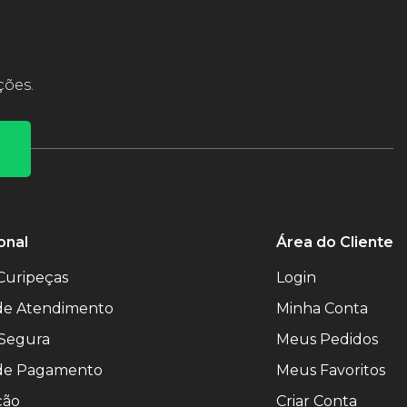
ções.
onal
Área do Cliente
Curipeças
Login
 de Atendimento
Minha Conta
Segura
Meus Pedidos
de Pagamento
Meus Favoritos
ção
Criar Conta