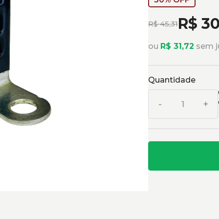
R$ 30
R$ 45,31
ou
R$ 31,72
sem j
Quantidade
-
+