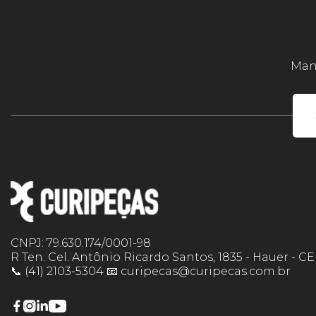
Mant
CNPJ: 79.630.174/0001-98
R Ten. Cel. Antônio Ricardo Santos, 1835 - Hauer - C
📞 (41) 2103-5304 📧 curipecas@curipecas.com.br