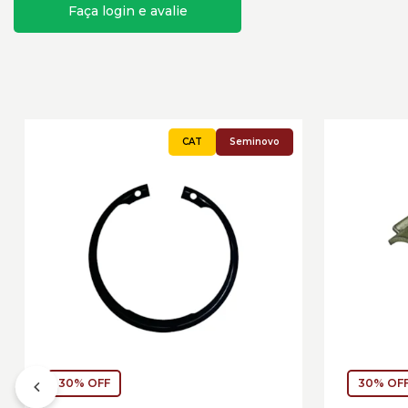
Faça login e avalie
Seminovo
30% OFF
30% OF