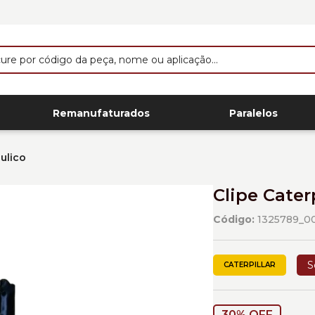
Remanufaturados
Paralelos
áulico
Clipe Cater
Código:
1325789_0
S
CATERPILLAR
30% OFF