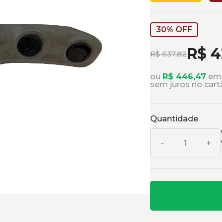
30% OFF
R$ 4
R$ 637,82
ou
R$ 446,47
em 
sem juros no cart
Quantidade
-
+