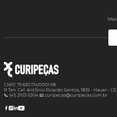
Mant
CNPJ: 79.630.174/0001-98
R Ten. Cel. Antônio Ricardo Santos, 1835 - Hauer - C
📞 (41) 2103-5304 📧 curipecas@curipecas.com.br