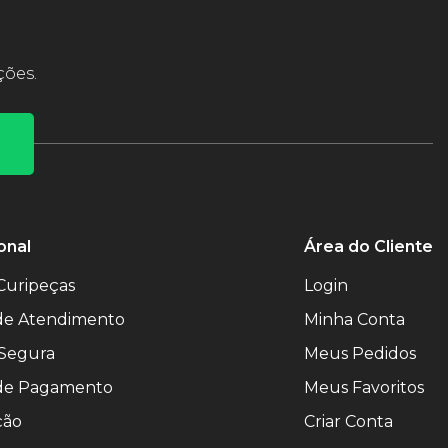
ções.
onal
Área do Cliente
Curipeças
Login
 de Atendimento
Minha Conta
Segura
Meus Pedidos
de Pagamento
Meus Favoritos
ção
Criar Conta