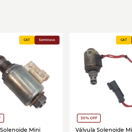
Seminovo
F
30% OFF
 Solenoide Mini
Válvula Solenoide Mi