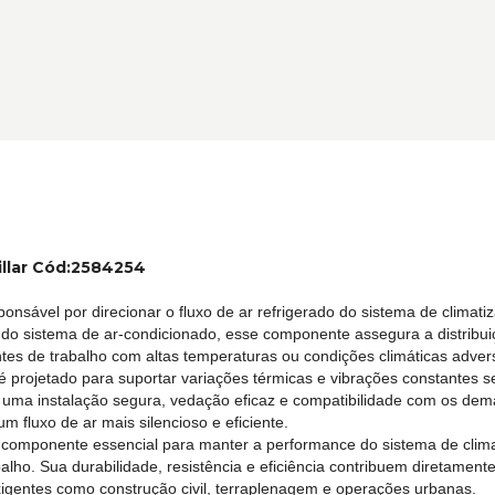
illar Cód:2584254
onsável por direcionar o fluxo de ar refrigerado do sistema de climati
 sistema de ar-condicionado, esse componente assegura a distribuição 
es de trabalho com altas temperaturas ou condições climáticas adver
or é projetado para suportar variações térmicas e vibrações constant
o uma instalação segura, vedação eficaz e compatibilidade com os dema
 fluxo de ar mais silencioso e eficiente.
m componente essencial para manter a performance do sistema de cli
alho. Sua durabilidade, resistência e eficiência contribuem diretamen
xigentes como construção civil, terraplenagem e operações urbanas.