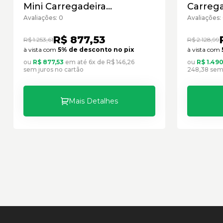
Mini Carregadeira
Carrega
Caterpillar Cód:2582498 -
Cód:173
Avaliações: 0
Avaliações:
Seminovo
R$ 877,53
R$ 1.253,61
R$ 2.128,99
à vista com
5% de desconto no pix
à vista com
ou
R$ 877,53
em até 6x de R$ 146,26
ou
R$ 1.490
sem juros no cartão
248,38 sem 
Mais Detalhes