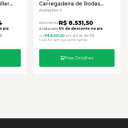
llar
Carregadeira de Rodas
novo
Caterpillar Cód:3644368 -
Avaliações: 0
Seminovo
4
R$ 8.531,50
R$ 12.187,86
o pix
à vista com
5% de desconto no pix
$
ou
R$ 8.531,50
em até 6x de R$
1.421,92 sem juros no cartão
Mais Detalhes