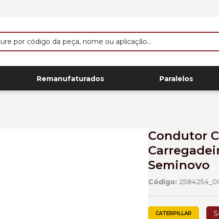
Remanufaturados
Paralelos
Condutor C
Carregadeir
Seminovo
Código:
2584254_0
S
CATERPILLAR