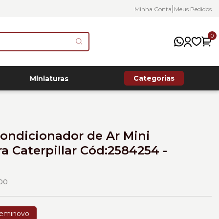
|
Minha Conta
Meus Pedidos
0
Categorias
Miniaturas
ondicionador de Ar Mini
a Caterpillar Cód:2584254 -
00
eminovo