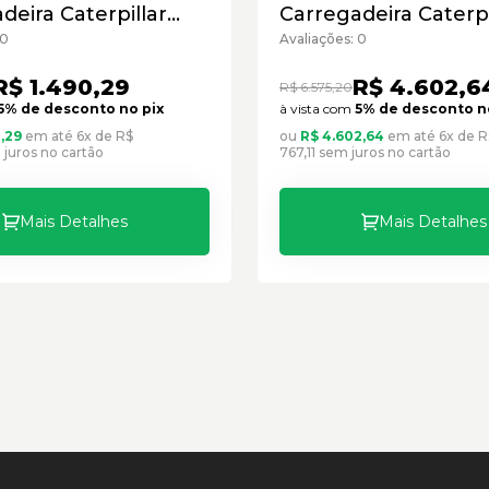
deira Caterpillar
Carregadeira Caterpi
7832 - Seminovo
Cód:1859409 - Semi
 0
Avaliações: 0
R$ 1.490,29
R$ 4.602,6
R$ 6.575,20
5% de desconto no pix
à vista com
5% de desconto n
,29
em até 6x de R$
ou
R$ 4.602,64
em até 6x de R
juros no cartão
767,11 sem juros no cartão
Mais Detalhes
Mais Detalhes