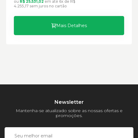
ou
R$ 25.531,02
em até 6x de R$
Modelo:
4.255,17 sem juros no cartão
Comprimento:
Largura:
Mais Detalhes
Altura:
Peso:
Newsletter
Mantenha-se atualizado sobre as nossas ofertas e
promoções.