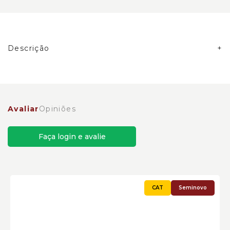
Descrição
Eixo da Barra de Articulação Caterpillar Cód:2240881 -
Seminovo
Avaliar
Opiniões
Faça login e avalie
Seminovo