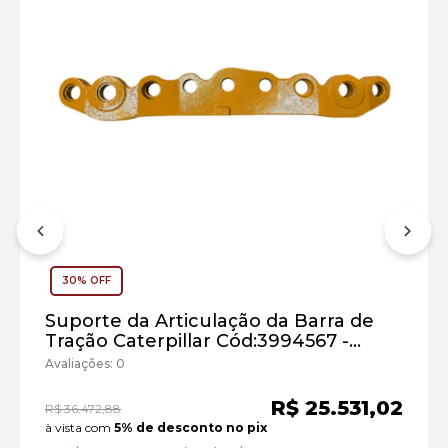
30% OFF
Suporte da Articulação da Barra de
Tração Caterpillar Cód:3994567 -
Seminovo
Avaliações: 0
Tratores de Esteiras Caterpillar:
R$ 25.531,02
R$ 36.472,88
Marca:
à vista com
5% de desconto no pix
Material: