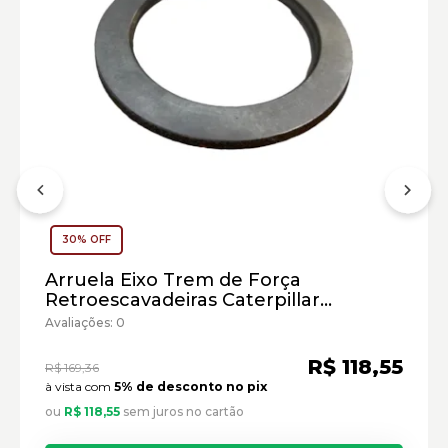
30% OFF
Arruela Eixo Trem de Força
Retroescavadeiras Caterpillar
Cód:1212500 - Seminovo
Avaliações: 0
R$ 118,55
R$ 169,36
à vista com
5% de desconto no pix
ou
R$ 118,55
sem juros no cartão