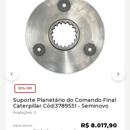
Carregadeiras de Rodas Caterpillar:
30% OFF
Marca:
Suporte Planetário do Comando Final
Material:
Caterpillar Cód:3789531 - Seminovo
Modelo:
Avaliações: 0
R$ 8.017,90
R$ 11.454,14
Comprimento: