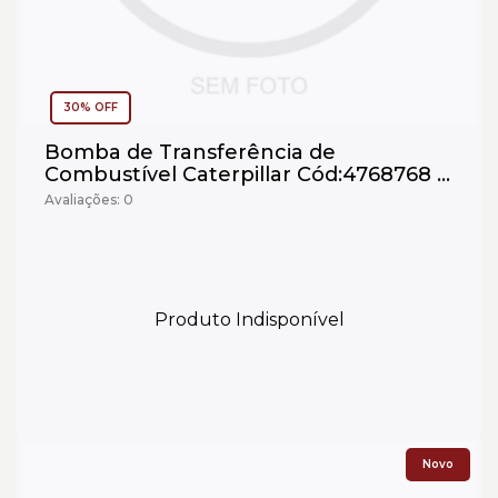
30% OFF
Bomba de Transferência de
Combustível Caterpillar Cód:4768768 -
Seminovo
Avaliações: 0
Produto Indisponível
Novo