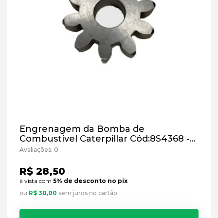
Engrenagem da Bomba de
Combustível Caterpillar Cód:8S4368 -
Paralelo
Avaliações: 0
R$ 28,50
à vista com
5% de desconto no pix
ou
R$ 30,00
sem juros no cartão