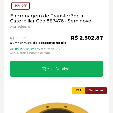
30% OFF
Engrenagem de Transferência
Caterpillar Cód:8E7476 - Seminovo
Avaliações: 0
R$ 2.502,87
R$ 3.575,53
à vista com
5% de desconto no pix
ou
R$ 2.502,87
em até 6x de R$
417,14 sem juros no cartão
Mais Detalhes
Seminovo